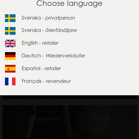
Choose language
Inredning
Svenska -
privatperson
Svenska -
återförsäljare
English -
retailer
Deutsch -
Wiederverkäufer
Español -
retailer
Français -
revendeur