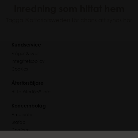
Inredning som hittat hem
Tagga
@affariofsweden
för chans att synas här
Kundservice
Frågor & svar
Integritetspolicy
Cookies
Återförsäljare
Hitta återförsäljare
Koncernbolag
Ambiente
Brafab
Conform