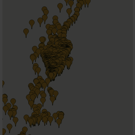
Odengatan 94,
Stockholm
-
1.41 km
Gå till webbshop
Artiklar Sthlm AB
Fleminggatan 65,
Stockholm
-
1.55 km