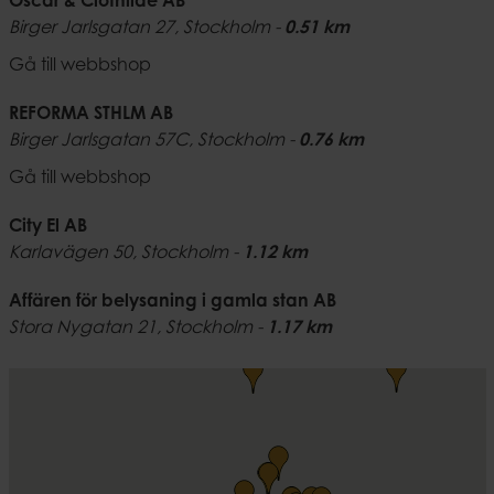
Oscar & Clothilde AB
Birger Jarlsgatan 27,
Stockholm
-
0.51 km
Gå till webbshop
REFORMA STHLM AB
Birger Jarlsgatan 57C,
Stockholm
-
0.76 km
Gå till webbshop
City El AB
Karlavägen 50,
Stockholm
-
1.12 km
Affären för belysaning i gamla stan AB
Stora Nygatan 21,
Stockholm
-
1.17 km
Gå till webbshop
EMSA showroom
Hagagatan 20,
Stockholm
-
1.39 km
Spiti