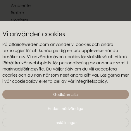
Ambiente
Brafab
Conform
Furninova
Vi använder cookies
MTI
På affariofsweden.com använder vi cookies och andra
Följ oss
teknologier för att kunna ge dig en bra upplevelse när du
besöker oss. Vi använder även cookies för statistik så att vi kan
förbättra vår webbplats, för personalisering av annonser samt i
marknadsföringssyfte. Du väljer själv om du vill acceptera
cookies och du kan när som helst ändra ditt val. Läs gärna mer
i vår
cookiepolicy
eller ta del av vår
integritetspolicy
.
Affari of Sweden
Om oss
Godkänn alla
Skapa stilen
Endast nödvändiga
Affari of Sweden | Hallarydsvägen 56A | 285 39 Markaryd
|
info@affariofsweden.com
Inställningar
© Copyright 2021 Affari of Sweden AB