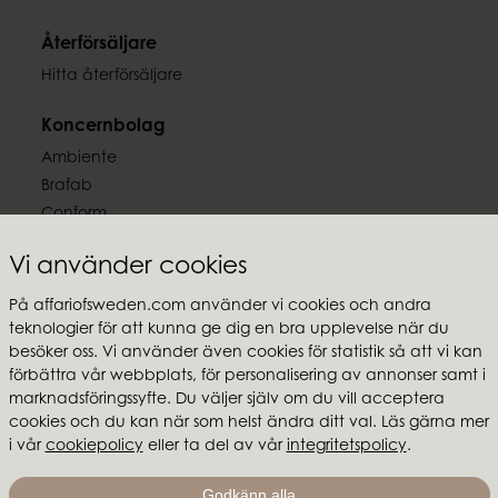
Återförsäljare
Hitta återförsäljare
Koncernbolag
Ambiente
Brafab
Conform
Furninova
Vi använder cookies
MTI
På affariofsweden.com använder vi cookies och andra
Följ oss
teknologier för att kunna ge dig en bra upplevelse när du
besöker oss. Vi använder även cookies för statistik så att vi kan
förbättra vår webbplats, för personalisering av annonser samt i
marknadsföringssyfte. Du väljer själv om du vill acceptera
cookies och du kan när som helst ändra ditt val. Läs gärna mer
i vår
cookiepolicy
eller ta del av vår
integritetspolicy
.
Affari of Sweden
Om oss
Godkänn alla