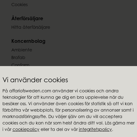
Cookies
Återförsäljare
Hitta återförsäljare
Koncernbolag
Ambiente
Brafab
Conform
Furninova
Vi använder cookies
MTI
På affariofsweden.com använder vi cookies och andra
Följ oss
teknologier för att kunna ge dig en bra upplevelse när du
besöker oss. Vi använder även cookies för statistik så att vi kan
förbättra vår webbplats, för personalisering av annonser samt i
marknadsföringssyfte. Du väljer själv om du vill acceptera
cookies och du kan när som helst ändra ditt val. Läs gärna mer
Affari of Sweden
i vår
cookiepolicy
eller ta del av vår
integritetspolicy
.