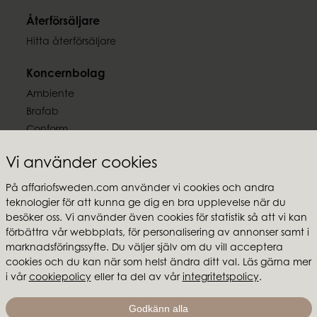
EAN-kod
7332793195315
Återförsäljare
Hitta återförsäljare
Koncernbolag
Ambiente
Brafab
Conform
Furninova
Vi använder cookies
MTI
På affariofsweden.com använder vi cookies och andra
Följ oss
teknologier för att kunna ge dig en bra upplevelse när du
besöker oss. Vi använder även cookies för statistik så att vi kan
förbättra vår webbplats, för personalisering av annonser samt i
marknadsföringssyfte. Du väljer själv om du vill acceptera
cookies och du kan när som helst ändra ditt val. Läs gärna mer
i vår
cookiepolicy
eller ta del av vår
integritetspolicy
.
Affari of Sweden
Om oss
Godkänn alla