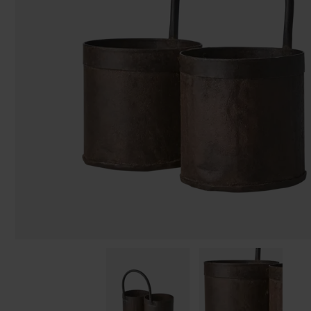
Påsar