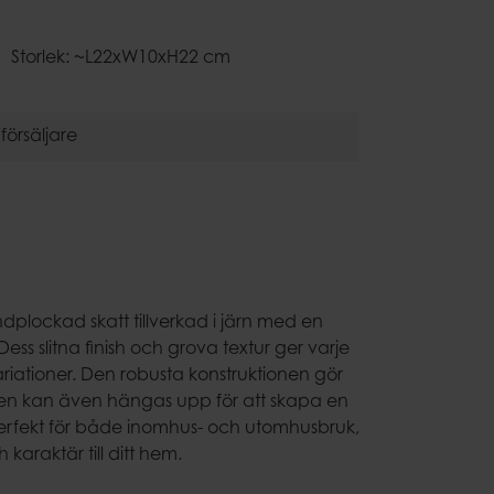
Krukhållare
Dekoration
Storlek: ~L22xW10xH22 cm
are
försäljare
plockad skatt tillverkad i järn med en
ess slitna finish och grova textur ger varje
ariationer. Den robusta konstruktionen gör
den kan även hängas upp för att skapa en
erfekt för både inomhus- och utomhusbruk,
karaktär till ditt hem.