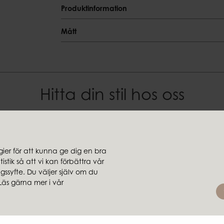
Produktinformation
Produktinformation
Mått
Färgnyans
Mått
Grå
Specialmått
Material
~L22xW10xH22 cm
Järn
Hitta din stil hos oss
Vikt
EAN-kod
0,53 kg
7332793204857
er för att kunna ge dig en bra
stik så att vi kan förbättra vår
jare
Koncernbolag
ssyfte. Du väljer själv om du
rsäljare
Ambiente
Läs gärna mer i vår
Brafab
Conform
Furninova