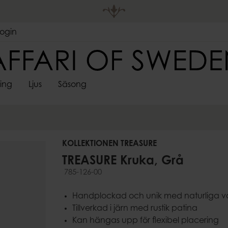
Login
ting
Ljus
Säsong
DEKORATIVA
LJUSHÅLL
 FÖRVARING
S
SPINDELVÄVSLJUS
FÖRVARING
ADVENTSLJUSSTAKAR
VÄGGDEKORATIONER
SARONGER
UTELJUS
PÅSKDEKORAT
LJUSMAN
LJUS
LYKTOR
re
Korgar
Skyltar & ramar
Värmeljush
Lådor
KOLLEKTIONEN TREASURE
Stormglas
pläggningsfat
ssoarer
Krokar
TREASURE Kruka, Grå
Lyktor
785-126-00
Ljusstakar &
Kandelabr
Handplockad och unik med naturliga va
Väggljushå
er
Tillverkad i järn med rustik patina
Adventslju
Kan hängas upp för flexibel placering