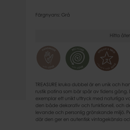
Ljusfat
Eldkorgar
Färgnyans: Grå
Uteljushåll
Hitta åter
TREASURE kruka dubbel är en unik och hand
rustik patina som bär spår av tidens gång. D
exemplar ett unikt uttryck med naturliga v
den både dekorativ och funktionell, och 
levande och personlig grönskande miljö. P
där den ger en autentisk vintagekänsla och 