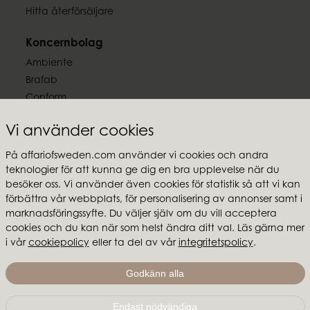
Hitta återförsäljare
Koncernbolag
Ambiente
Brafab
Conform
Furninova
Vi använder cookies
MTI
På affariofsweden.com använder vi cookies och andra
Följ oss
teknologier för att kunna ge dig en bra upplevelse när du
besöker oss. Vi använder även cookies för statistik så att vi kan
förbättra vår webbplats, för personalisering av annonser samt i
marknadsföringssyfte. Du väljer själv om du vill acceptera
cookies och du kan när som helst ändra ditt val. Läs gärna mer
Affari of Sweden
i vår
cookiepolicy
eller ta del av vår
integritetspolicy
.
Om oss
Godkänn alla
Skapa stilen
Endast nödvändiga