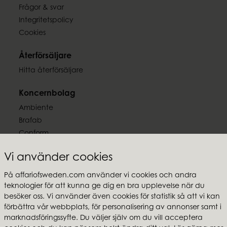
7,40 kg
Frågor & svar
Integritetspolicy
Cookies
Återförsäljare
Hitta återförsäljare
Koncernbolag
Ambiente
Brafab
Conform
Furninova
Vi använder cookies
MTI
På affariofsweden.com använder vi cookies och andra
Följ oss
teknologier för att kunna ge dig en bra upplevelse när du
besöker oss. Vi använder även cookies för statistik så att vi kan
förbättra vår webbplats, för personalisering av annonser samt i
marknadsföringssyfte. Du väljer själv om du vill acceptera