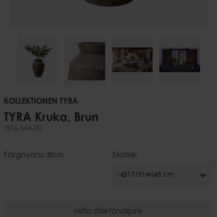
KOLLEKTIONEN TYRA
TYRA Kruka, Brun
076-544-00
Färgnyans: Brun
Storlek:
expand_more
~Ø17/31xH48 cm
Hitta återförsäljare