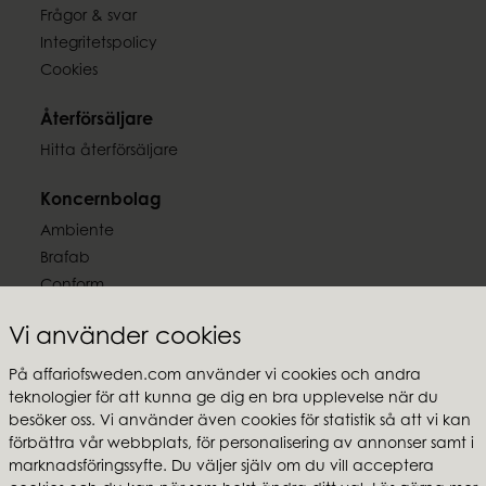
3,20 kg
Frågor & svar
Integritetspolicy
Cookies
Återförsäljare
Hitta återförsäljare
Koncernbolag
Ambiente
Brafab
Conform
Furninova
Vi använder cookies
MTI
På affariofsweden.com använder vi cookies och andra
Följ oss
teknologier för att kunna ge dig en bra upplevelse när du
besöker oss. Vi använder även cookies för statistik så att vi kan
förbättra vår webbplats, för personalisering av annonser samt i
marknadsföringssyfte. Du väljer själv om du vill acceptera