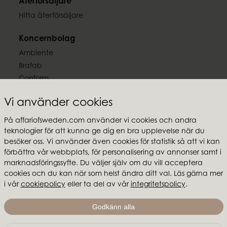
Återförsäljare
Hitta återförsäljare
Koncernbolag
Ambiente
Brafab
Conform
Furninova
Vi använder cookies
MTI
På affariofsweden.com använder vi cookies och andra
Följ oss
teknologier för att kunna ge dig en bra upplevelse när du
besöker oss. Vi använder även cookies för statistik så att vi kan
förbättra vår webbplats, för personalisering av annonser samt i
marknadsföringssyfte. Du väljer själv om du vill acceptera
cookies och du kan när som helst ändra ditt val. Läs gärna mer
i vår
cookiepolicy
eller ta del av vår
integritetspolicy
.
Affari of Sweden
Om oss
Godkänn alla
Skapa stilen