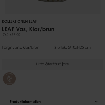
KOLLEKTIONEN LEAF
LEAF Vas, Klar/brun
762-639-00
Färgnyans: Klar/brun
Storlek: Ø10xH25 cm
Hitta återförsäljare
expand_more
Produktinformation