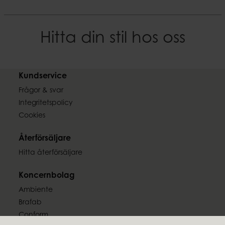
Hitta din stil hos oss
Kundservice
Frågor & svar
Integritetspolicy
Cookies
Återförsäljare
Hitta återförsäljare
Koncernbolag
Ambiente
Brafab
Conform