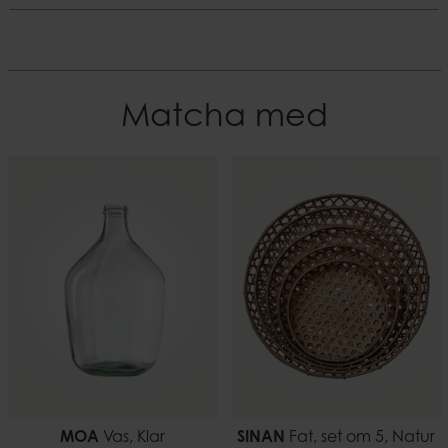
Klar
Mått
Material
Diameter
Glas
18 cm
Matcha med
EAN-kod
Höjd
7332793209395
30 cm
Vikt
1,41 kg
MOA
Vas, Klar
SINAN
Fat, set om 5, Natur