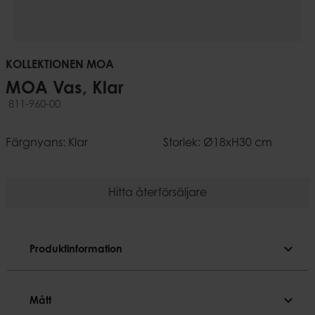
KOLLEKTIONEN MOA
MOA Vas, Klar
811-960-00
Färgnyans: Klar
Storlek: Ø18xH30 cm
Hitta återförsäljare
expand_more
Produktinformation
Produktinformation
expand_more
Mått
Färgnyans