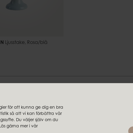
AN
Ljusstake, Rosa/blå
Hitta din stil hos oss
er för att kunna ge dig en bra
stik så att vi kan förbättra vår
jare
Koncernbolag
ssyfte. Du väljer själv om du
rsäljare
Ambiente
Läs gärna mer i vår