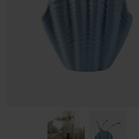
Påsar