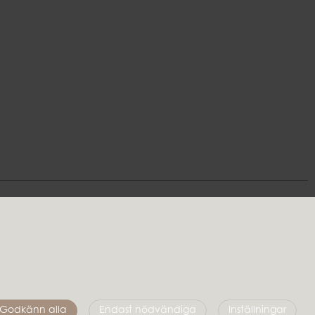
Följ oss
Godkänn alla
Endast nödvändiga
Inställningar