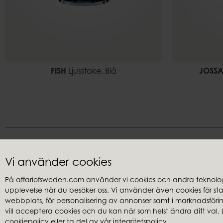
FISH
Ljusstake, Blå
JOSS
Vi använder cookies
På affariofsweden.com använder vi cookies och andra teknologi
upplevelse när du besöker oss. Vi använder även cookies för stati
Kundservice
Återförsäl
webbplats, för personalisering av annonser samt i marknadsföring
Frågor & svar
Hitta återfö
vill acceptera cookies och du kan när som helst ändra ditt val. 
cookiepolicy
eller ta del av vår
integritetspolicy
.