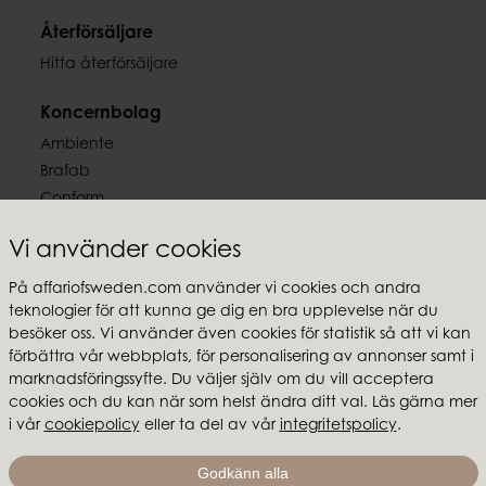
EAN-kod
Återförsäljare
7332793128214
Hitta återförsäljare
Koncernbolag
Ambiente
Brafab
Conform
Furninova
Vi använder cookies
MTI
På affariofsweden.com använder vi cookies och andra
Följ oss
teknologier för att kunna ge dig en bra upplevelse när du
besöker oss. Vi använder även cookies för statistik så att vi kan
förbättra vår webbplats, för personalisering av annonser samt i
marknadsföringssyfte. Du väljer själv om du vill acceptera
cookies och du kan när som helst ändra ditt val. Läs gärna mer
i vår
cookiepolicy
eller ta del av vår
integritetspolicy
.
Affari of Sweden
Om oss
Godkänn alla