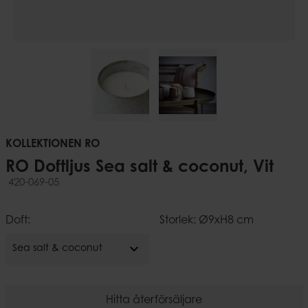
KOLLEKTIONEN RO
RO Doftljus Sea salt & coconut, Vit
420-069-05
Doft:
Storlek: Ø9xH8 cm
expand_more
Sea salt & coconut
Hitta återförsäljare