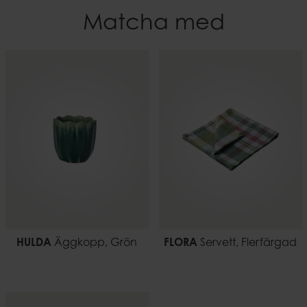
10 cm
Matcha med
EAN-kod
Bredd
7332793201856
6
Höjd
11.5 cm
Vikt
0,15
HULDA
Äggkopp, Grön
FLORA
Servett, Flerfärgad