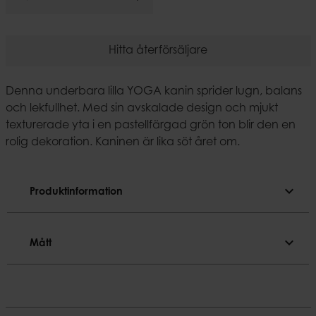
Hitta återförsäljare
Denna underbara lilla YOGA kanin sprider lugn, balans
och lekfullhet. Med sin avskalade design och mjukt
texturerade yta i en pastellfärgad grön ton blir den en
rolig dekoration. Kaninen är lika söt året om.
expand_more
Produktinformation
Produktinformation
expand_more
Mått
Färgnyans
Grön
Mått
Material
Längd
Polyresin