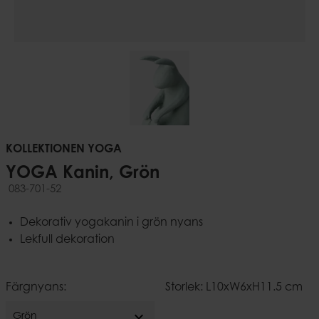
KOLLEKTIONEN YOGA
YOGA Kanin, Grön
083-701-52
Dekorativ yogakanin i grön nyans
Lekfull dekoration
Färgnyans:
Storlek: L10xW6xH11.5 cm
expand_more
Grön