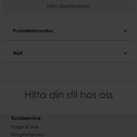
Hitta återförsäljare
expand_more
Produktinformation
Produktinformation
expand_more
Mått
Färgnyans
Svart
Mått
Material
Längd
Järn, spegelglas
23 cm
Hitta din stil hos oss
EAN-kod
Bredd
7332793178226
7
Kundservice
Höjd
30 cm
Frågor & svar
Integritetspolicy