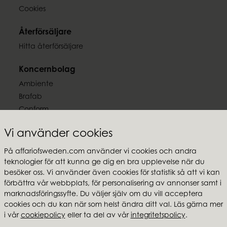
Vikt
Cookies
0,53 kg
Återförsäljare
Hitta återförsäljare
Koncernbolag
Ambiente
Brafab
Conform
Furninova
Vi använder cookies
MTI
På affariofsweden.com använder vi cookies och andra
Följ oss
teknologier för att kunna ge dig en bra upplevelse när du
besöker oss. Vi använder även cookies för statistik så att vi kan
förbättra vår webbplats, för personalisering av annonser samt i
marknadsföringssyfte. Du väljer själv om du vill acceptera
cookies och du kan när som helst ändra ditt val. Läs gärna mer
i vår
cookiepolicy
eller ta del av vår
integritetspolicy
.
Affari of Sweden