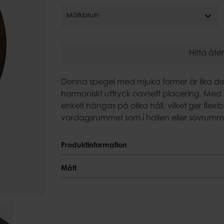
Ljusfat
expand_more
Eldkorgar
Mörkbrun
Uteljushåll
Hitta åter
Denna spegel med mjuka former är lika dek
harmoniskt uttryck oavsett placering. Med
enkelt hängas på olika håll, vilket ger flexibi
vardagsrummet som i hallen eller sovrumm
Produktinformation
Produktinformation
Mått
Färgnyans
Mått
Mörkbrun
Längd
Material
80 cm