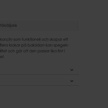
Krukhållare
Dekoration
are
försäljare
orativ som funktionell och skapar ett
 flera krokar på baksidan kan spegeln
litet och gör att den passar lika fint i
et.
expand_more
expand_more