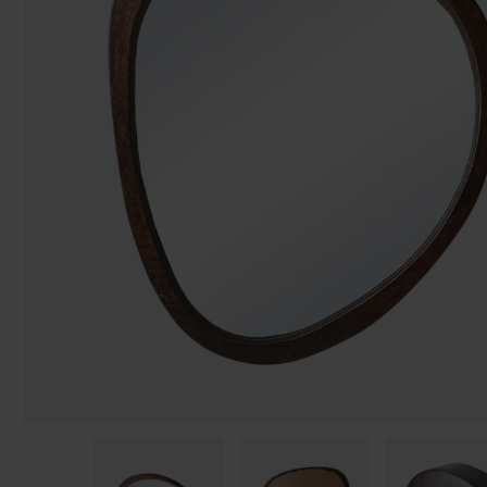
Påsar