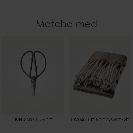
Material
Specialmått
Vattenhyacint
L34xW28xH31 cm, L41xW32xH35 cm
Matcha med
EAN-kod
Vikt
7332793197715
1,49 kg
BIND
Sax L, Svart
FRASSE
Filt, Beige/svart/vit