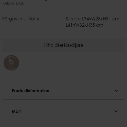
085-518-00
Färgnyans: Natur
Storlek: L34xW28xH31 cm,
L41xW32xH35 cm
Hitta återförsäljare
expand_more
Produktinformation
Produktinformation
expand_more
Mått
Färgnyans
Natur
Mått