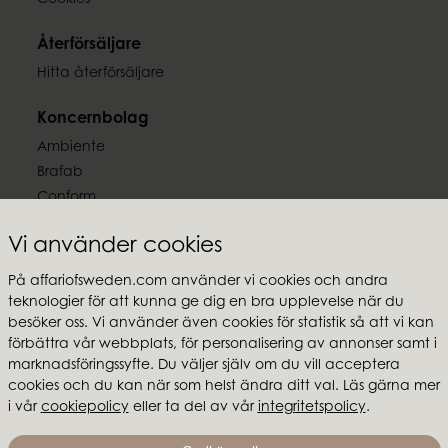
Cookies
Återförsäljare
Hitta återförsäljare
Koncernbolag
Ambiente
Brafab
Conform
Furninova
Vi använder cookies
MTI
På affariofsweden.com använder vi cookies och andra
Följ oss
teknologier för att kunna ge dig en bra upplevelse när du
besöker oss. Vi använder även cookies för statistik så att vi kan
förbättra vår webbplats, för personalisering av annonser samt i
marknadsföringssyfte. Du väljer själv om du vill acceptera
cookies och du kan när som helst ändra ditt val. Läs gärna mer
Affari of Sweden
i vår
cookiepolicy
eller ta del av vår
integritetspolicy
.
Om oss