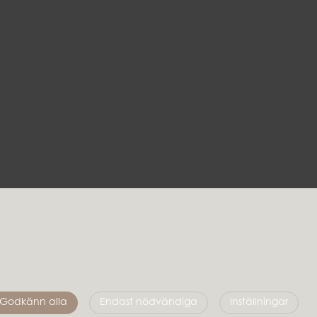
Följ oss
Godkänn alla
Endast nödvändiga
Inställningar