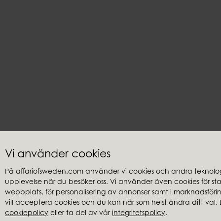
Vi använder cookies
På affariofsweden.com använder vi cookies och andra teknologi
upplevelse när du besöker oss. Vi använder även cookies för stati
Kundservice
Återförsäl
webbplats, för personalisering av annonser samt i marknadsföring
Frågor & svar
Hitta återfö
vill acceptera cookies och du kan när som helst ändra ditt val. 
cookiepolicy
eller ta del av vår
integritetspolicy
.
Integritetspolicy