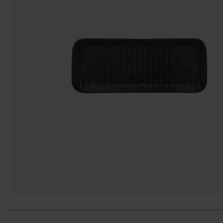
Påsar