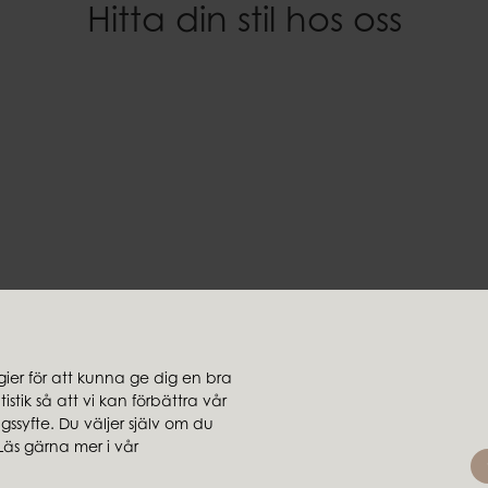
Hitta din stil hos oss
Vikt
0,25 kg
er för att kunna ge dig en bra
stik så att vi kan förbättra vår
jare
Koncernbolag
ssyfte. Du väljer själv om du
rsäljare
Ambiente
Läs gärna mer i vår
Brafab