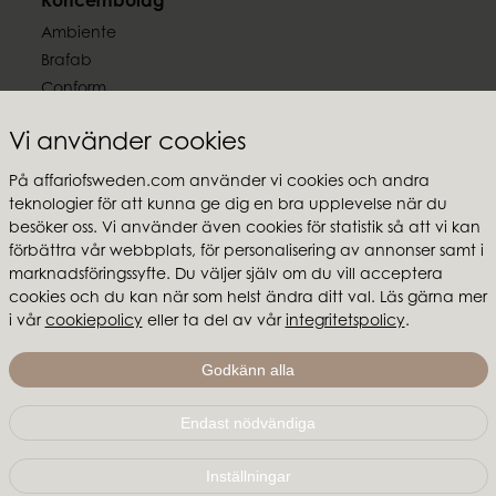
Koncernbolag
Ambiente
Brafab
Conform
Furninova
Vi använder cookies
MTI
På affariofsweden.com använder vi cookies och andra
Följ oss
teknologier för att kunna ge dig en bra upplevelse när du
besöker oss. Vi använder även cookies för statistik så att vi kan
förbättra vår webbplats, för personalisering av annonser samt i
marknadsföringssyfte. Du väljer själv om du vill acceptera
cookies och du kan när som helst ändra ditt val. Läs gärna mer
Affari of Sweden
i vår
cookiepolicy
eller ta del av vår
integritetspolicy
.
Om oss
Godkänn alla
Skapa stilen
Endast nödvändiga
Affari of Sweden | Hallarydsvägen 56A | 285 39 Markaryd
|
info@affariofsweden.com
Inställningar
© Copyright 2021 Affari of Sweden AB