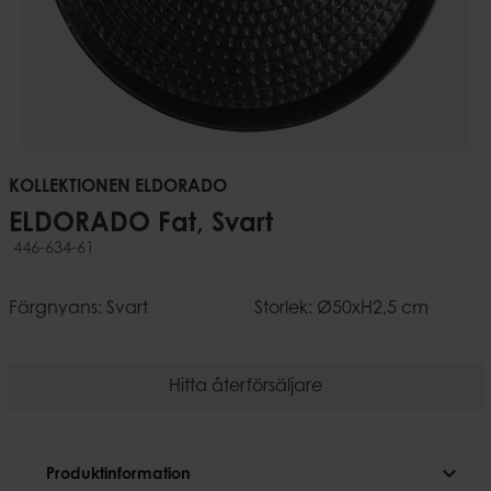
KOLLEKTIONEN ELDORADO
ELDORADO Fat, Svart
446-634-61
Färgnyans: Svart
Storlek: Ø50xH2,5 cm
Hitta återförsäljare
expand_more
Produktinformation