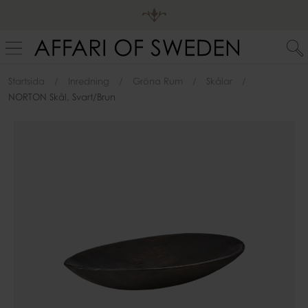
Startsida
Inredning
Gröna Rum
Skålar
NORTON Skål, Svart/brun