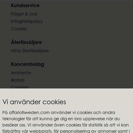
EAN-kod
Kundservice
7332793189604
Frågor & svar
Integritetspolicy
Cookies
Återförsäljare
Hitta återförsäljare
Koncernbolag
Ambiente
Brafab
Conform
Furninova
Vi använder cookies
MTI
På affariofsweden.com använder vi cookies och andra
Följ oss
teknologier för att kunna ge dig en bra upplevelse när du
besöker oss. Vi använder även cookies för statistik så att vi kan
förbättra vår webbplats, för personalisering av annonser samt i