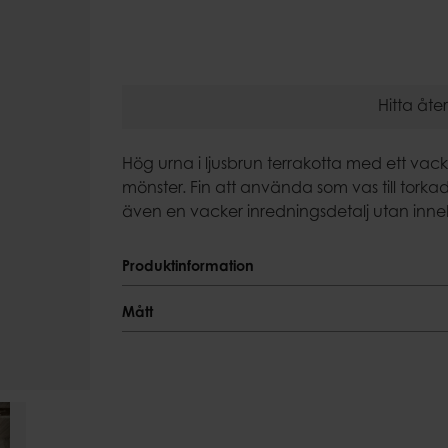
Ljusfat
Eldkorgar
Uteljushåll
Hitta åter
Hög urna i ljusbrun terrakotta med ett va
mönster. Fin att använda som vas till tork
även en vacker inredningsdetalj utan inneh
Produktinformation
Produktinformation
Mått
Poröst material, använd vattentäta fat för
Mått
temperaturförändringar kan påverka ytan 
Diameter
rödare eller mer matt ton.
17/25 cm
Färgnyans