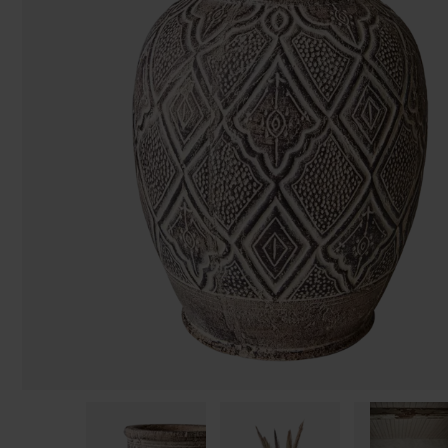
Påsar