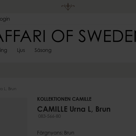
Login
ting
Ljus
Säsong
DEKORATIVA
LJUSHÅLL
 FÖRVARING
S
SPINDELVÄVSLJUS
FÖRVARING
ADVENTSLJUSSTAKAR
VÄGGDEKORATIONER
SARONGER
UTELJUS
PÅSKDEKORAT
LJUSMAN
LJUS
LYKTOR
re
Korgar
Skyltar & ramar
Värmeljush
Lådor
a L, Brun
Stormglas
pläggningsfat
ssoarer
Krokar
Lyktor
KOLLEKTIONEN CAMILLE
Ljusstakar &
CAMILLE Urna L, Brun
Kandelabr
083-566-80
Väggljushå
er
Adventslju
Färgnyans: Brun