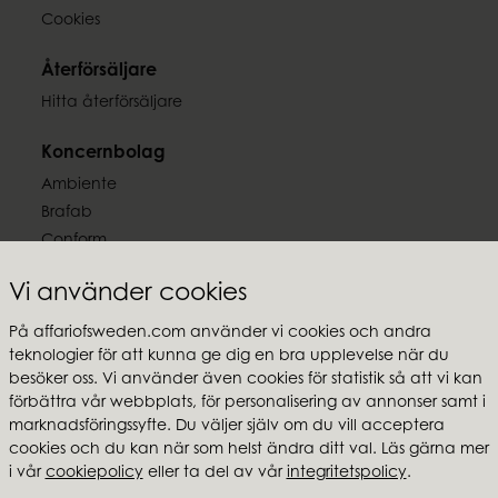
Cookies
Återförsäljare
Hitta återförsäljare
Koncernbolag
Ambiente
Brafab
Conform
Furninova
Vi använder cookies
MTI
På affariofsweden.com använder vi cookies och andra
Följ oss
teknologier för att kunna ge dig en bra upplevelse när du
besöker oss. Vi använder även cookies för statistik så att vi kan
förbättra vår webbplats, för personalisering av annonser samt i
marknadsföringssyfte. Du väljer själv om du vill acceptera
cookies och du kan när som helst ändra ditt val. Läs gärna mer
i vår
cookiepolicy
eller ta del av vår
integritetspolicy
.
Affari of Sweden