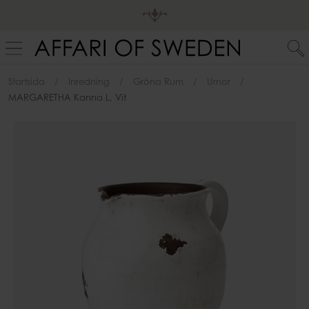
Startsida
Inredning
Gröna Rum
Urnor
MARGARETHA Kanna L, Vit