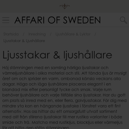
Startsida
Inredning
Ljushållare & Lyktor
Ljusstakar & Ljushållare
Ljusstakar & ljushållare
Höj stämningen med en samling härliga ljusstakar och
värmeljushållare i olika material och stil. Att tända ljus är mysigt
året om och sprider en varm, ombonad känsla veckans alla
dagar. Höga och låga ljushållare placeras elegant i en
blandad mix efter personligt tycke och smak. Varje rum
behöver ljushållare och varje tillfälle sina ljusstakar. Har du gott
om plats så inred med en, eller flera, golvljusstakar. För dig med
mindre yta kan en hängande ljusstake i fönstret vara ett fint
alternativ. Hos oss hittar du ett omsorgsfullt utvalt sortiment
med allt från stilrena ljusstakar till mer rustika varianter i både
smide och trä. Matcha med rustikljus, blockljus eller värmeljus
för att hitta den rätta stämningen.