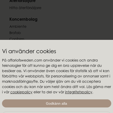
Återförsäljare
Hitta återförsäljare
Koncernbolag
Ambiente
Brafab
Conform
Furninova
Vi använder cookies
MTI
På affariofsweden.com använder vi cookies och andra
Följ oss
teknologier för att kunna ge dig en bra upplevelse när du
besöker oss. Vi använder även cookies för statistik så att vi kan
förbättra vår webbplats, för personalisering av annonser samt i
marknadsföringssyfte. Du väljer själv om du vill acceptera
cookies och du kan när som helst ändra ditt val. Läs gärna mer
Affari of Sweden
i vår
cookiepolicy
eller ta del av vår
integritetspolicy
.
Om oss
Godkänn alla
Skapa stilen