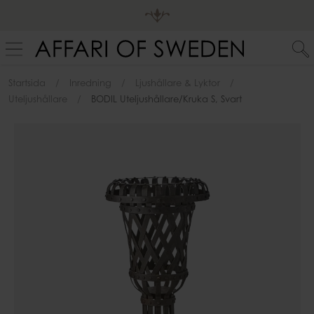
Startsida
Inredning
Ljushållare & Lyktor
Uteljushållare
BODIL Uteljushållare/kruka S, Svart