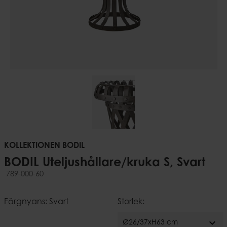
KOLLEKTIONEN BODIL
BODIL Uteljushållare/kruka S, Svart
789-000-60
Färgnyans: Svart
Storlek:
expand_more
Ø26/37xH63 cm