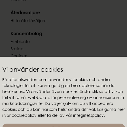
Cookies
Återförsäljare
Hitta återförsäljare
Koncernbolag
Ambiente
Brafab
Conform
Furninova
Vi använder cookies
MTI
På affariofsweden.com använder vi cookies och andra
Följ oss
teknologier för att kunna ge dig en bra upplevelse när du
besöker oss. Vi använder även cookies för statistik så att vi kan
förbättra vår webbplats, för personalisering av annonser samt i
marknadsföringssyfte. Du väljer själv om du vill acceptera
cookies och du kan när som helst ändra ditt val. Läs gärna mer
Affari of Sweden
i vår
cookiepolicy
eller ta del av vår
integritetspolicy
.
Om oss