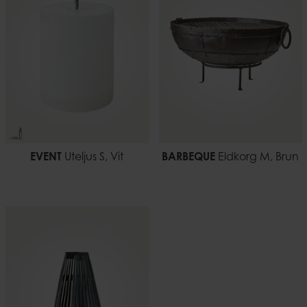
7332793200330
63 cm
Vikt
8,00 kg
EVENT
Uteljus S, Vit
BARBEQUE
Eldkorg M, Brun