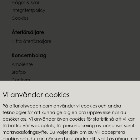
Frågor & svar
Integritetspolicy
Cookies
Återförsäljare
Hitta återförsäljare
Koncernbolag
Ambiente
Brafab
Conform
Furninova
Vi använder cookies
MTI
På affariofsweden.com använder vi cookies och andra
Följ oss
teknologier för att kunna ge dig en bra upplevelse när du
besöker oss. Vi använder även cookies för statistik så att vi kan
förbättra vår webbplats, för personalisering av annonser samt i
marknadsföringssyfte. Du väljer själv om du vill acceptera
cookies och du kan när som helst ändra ditt val. Läs gärna mer