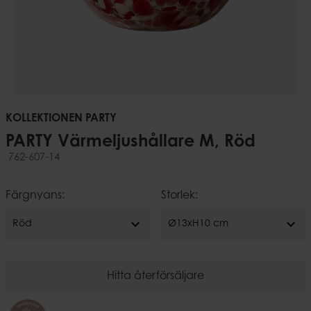
KOLLEKTIONEN PARTY
PARTY Värmeljushållare M, Röd
762-607-14
Färgnyans:
Storlek:
expand_more
expand_more
Röd
Ø13xH10 cm
Hitta återförsäljare