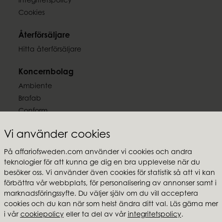
Integritetspolicy
Cookies
Återförsäljare
Hitta återförsäljare
Koncernbolag
Ambiente
Brafab
Conform
Furninova
Vi använder cookies
MTI
På affariofsweden.com använder vi cookies och andra
Följ oss
teknologier för att kunna ge dig en bra upplevelse när du
besöker oss. Vi använder även cookies för statistik så att vi kan
förbättra vår webbplats, för personalisering av annonser samt i
marknadsföringssyfte. Du väljer själv om du vill acceptera
cookies och du kan när som helst ändra ditt val. Läs gärna mer
i vår
cookiepolicy
eller ta del av vår
integritetspolicy
.
Affari of Sweden