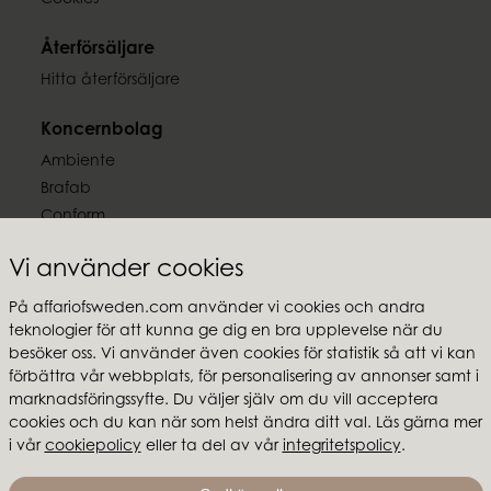
Cookies
Återförsäljare
Hitta återförsäljare
Koncernbolag
Ambiente
Brafab
Conform
Furninova
Vi använder cookies
MTI
På affariofsweden.com använder vi cookies och andra
Följ oss
teknologier för att kunna ge dig en bra upplevelse när du
besöker oss. Vi använder även cookies för statistik så att vi kan
förbättra vår webbplats, för personalisering av annonser samt i
marknadsföringssyfte. Du väljer själv om du vill acceptera
cookies och du kan när som helst ändra ditt val. Läs gärna mer
Affari of Sweden
i vår
cookiepolicy
eller ta del av vår
integritetspolicy
.
Om oss