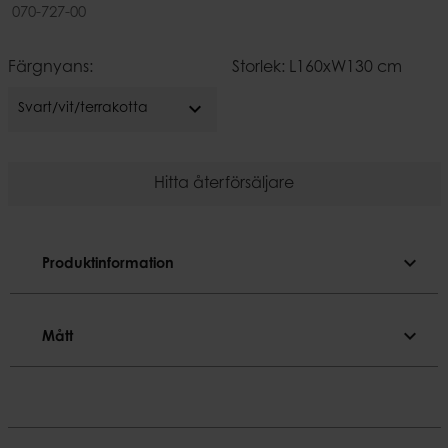
070-727-00
Färgnyans:
Storlek: L160xW130 cm
expand_more
Svart/vit/terrakotta
Hitta återförsäljare
expand_more
Produktinformation
Produktinformation
expand_more
Mått
Färgnyans
Svart/vit/terrakotta
Mått
Material
Längd
Akryl, polyester, ull
160 cm