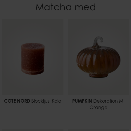
Matcha med
Tvättråd
Bredd
Endast handtvätt.
130
EAN-kod
Vikt
7332793186870
0,55 kg
COTE NORD
Blockljus, Kola
PUMPKIN
Dekoration M,
Orange