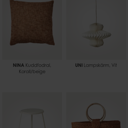
7332793180359
1,27
NINA
Kuddfodral,
UNI
Lampskärm, Vit
Korall/beige