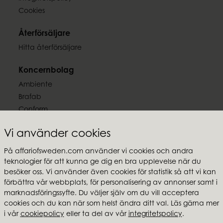
Cookies
Återförsäljare
Hitta återförsäljare
Koncernbolag
Ambiente
Brafab
Conform
Furninova
Vi använder cookies
MTI
På affariofsweden.com använder vi cookies och andra
Följ oss
teknologier för att kunna ge dig en bra upplevelse när du
besöker oss. Vi använder även cookies för statistik så att vi kan
förbättra vår webbplats, för personalisering av annonser samt i
marknadsföringssyfte. Du väljer själv om du vill acceptera
cookies och du kan när som helst ändra ditt val. Läs gärna mer
Affari of Sweden
i vår
cookiepolicy
eller ta del av vår
integritetspolicy
.