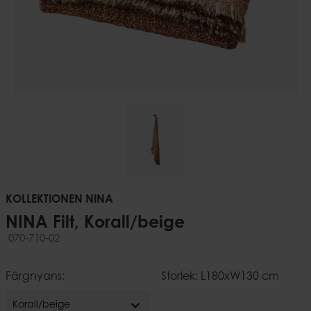
KOLLEKTIONEN NINA
NINA Filt, Korall/beige
070-710-02
Färgnyans:
Storlek: L180xW130 cm
expand_more
Korall/beige