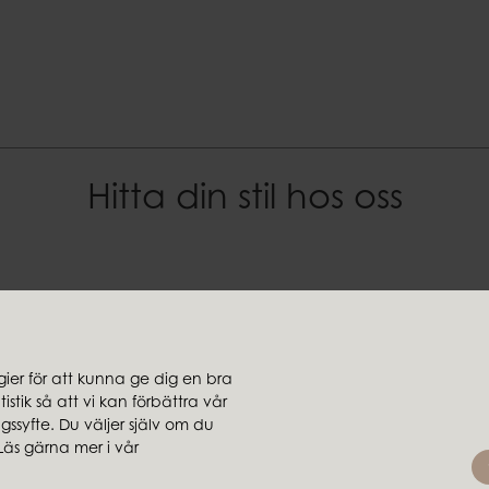
EAN-kod
7332793173795
Hitta din stil hos oss
er för att kunna ge dig en bra
stik så att vi kan förbättra vår
jare
Koncernbolag
ssyfte. Du väljer själv om du
rsäljare
Ambiente
Läs gärna mer i vår
Brafab