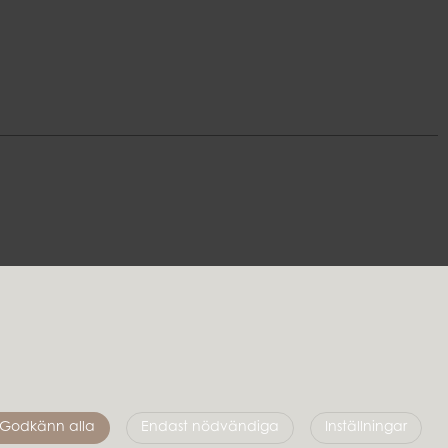
Följ oss
Godkänn alla
Endast nödvändiga
Inställningar