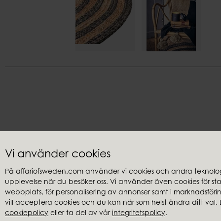
Vi använder cookies
På affariofsweden.com använder vi cookies och andra teknologi
upplevelse när du besöker oss. Vi använder även cookies för stati
Kundservice
Återförsäl
webbplats, för personalisering av annonser samt i marknadsföring
Frågor & svar
Hitta återfö
vill acceptera cookies och du kan när som helst ändra ditt val. 
cookiepolicy
eller ta del av vår
integritetspolicy
.
Integritetspolicy