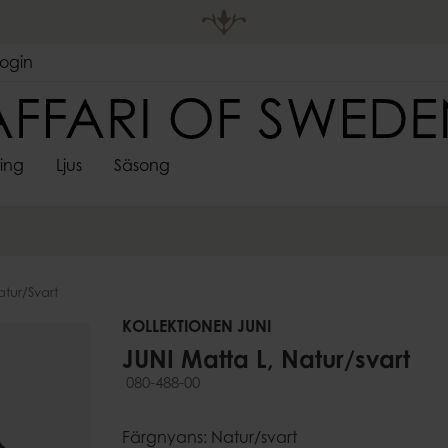
Login
ting
Ljus
Säsong
DEKORATIVA
LJUSHÅLL
 FÖRVARING
S
SPINDELVÄVSLJUS
FÖRVARING
ADVENTSLJUSSTAKAR
VÄGGDEKORATIONER
SARONGER
UTELJUS
PÅSKDEKORAT
LJUSMAN
LJUS
LYKTOR
re
Korgar
Skyltar & ramar
Värmeljush
Lådor
atur/svart
Stormglas
pläggningsfat
ssoarer
Krokar
Lyktor
KOLLEKTIONEN JUNI
Ljusstakar &
JUNI Matta L, Natur/svart
Kandelabr
080-488-00
Väggljushå
er
Adventslju
Färgnyans: Natur/svart