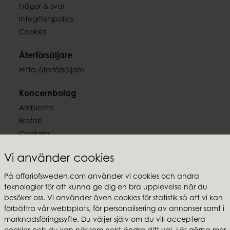
7332793188775
4,85 kg
Frågor & svar
Integritetspolicy
Cookies
Återförsäljare
Hitta återförsäljare
Koncernbolag
Ambiente
Brafab
Conform
Furninova
Vi använder cookies
MTI
På affariofsweden.com använder vi cookies och andra
Följ oss
teknologier för att kunna ge dig en bra upplevelse när du
besöker oss. Vi använder även cookies för statistik så att vi kan
förbättra vår webbplats, för personalisering av annonser samt i
marknadsföringssyfte. Du väljer själv om du vill acceptera