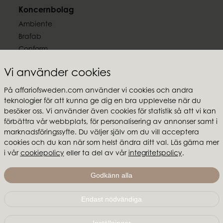
Koncernbolag
Ambiente
Brafab
Conform
Furninova
Vi använder cookies
MTI
På affariofsweden.com använder vi cookies och andra
Följ oss
teknologier för att kunna ge dig en bra upplevelse när du
besöker oss. Vi använder även cookies för statistik så att vi kan
förbättra vår webbplats, för personalisering av annonser samt i
marknadsföringssyfte. Du väljer själv om du vill acceptera
cookies och du kan när som helst ändra ditt val. Läs gärna mer
i vår
cookiepolicy
eller ta del av vår
integritetspolicy
.
Affari of Sweden
Om oss
Godkänn alla
Skapa stilen
Endast nödvändiga
Affari of Sweden | Hallarydsvägen 56A | 285 39 Markaryd
|
info@affariofsweden.com