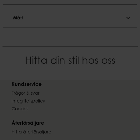
Produktinformation
expand_more
Mått
Färgnyans
Grå
Mått
Material
Längd
Järn
50 cm
Hitta din stil hos oss
EAN-kod
Bredd
7332793152592
50
Kundservice
Höjd
40 cm
Frågor & svar
Integritetspolicy
Vikt
Cookies
2,34 kg
Återförsäljare
Hitta återförsäljare