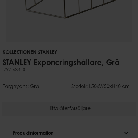
KOLLEKTIONEN STANLEY
STANLEY Exponeringshållare, Grå
797-683-00
Färgnyans: Grå
Storlek: L50xW50xH40 cm
Hitta återförsäljare
expand_more
Produktinformation