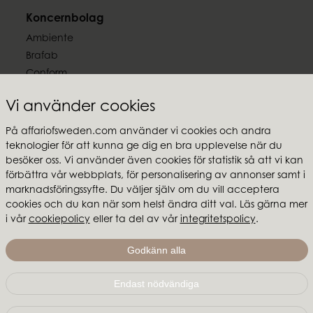
Koncernbolag
Ambiente
Brafab
Conform
Furninova
Vi använder cookies
MTI
På affariofsweden.com använder vi cookies och andra
Följ oss
teknologier för att kunna ge dig en bra upplevelse när du
besöker oss. Vi använder även cookies för statistik så att vi kan
förbättra vår webbplats, för personalisering av annonser samt i
marknadsföringssyfte. Du väljer själv om du vill acceptera
cookies och du kan när som helst ändra ditt val. Läs gärna mer
i vår
cookiepolicy
eller ta del av vår
integritetspolicy
.
Affari of Sweden
Om oss
Godkänn alla
Skapa stilen
Endast nödvändiga
Affari of Sweden | Hallarydsvägen 56A | 285 39 Markaryd
|
info@affariofsweden.com