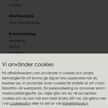
Cookies
Återförsäljare
Hitta återförsäljare
Koncernbolag
Ambiente
Brafab
Conform
Furninova
Vi använder cookies
MTI
På affariofsweden.com använder vi cookies och andra
Följ oss
teknologier för att kunna ge dig en bra upplevelse när du
besöker oss. Vi använder även cookies för statistik så att vi kan
förbättra vår webbplats, för personalisering av annonser samt i
marknadsföringssyfte. Du väljer själv om du vill acceptera
cookies och du kan när som helst ändra ditt val. Läs gärna mer
Affari of Sweden
i vår
cookiepolicy
eller ta del av vår
integritetspolicy
.