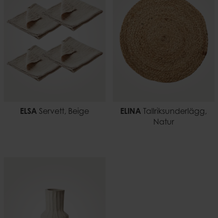
Material
0,35 kg
Stengods
EAN-kod
7332793195414
ELSA
Servett, Beige
ELINA
Tallriksunderlägg,
Natur