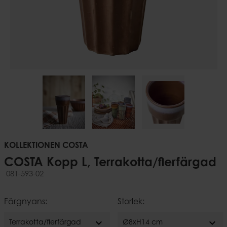
KOLLEKTIONEN COSTA
COSTA Kopp L, Terrakotta/flerfärgad
081-593-02
Färgnyans:
Storlek:
expand_more
expand_more
Terrakotta/flerfärgad
Ø8xH14 cm