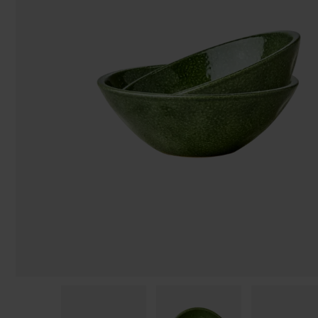
Påsar