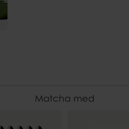
Stengods
EAN-kod
7332793195049
Matcha med