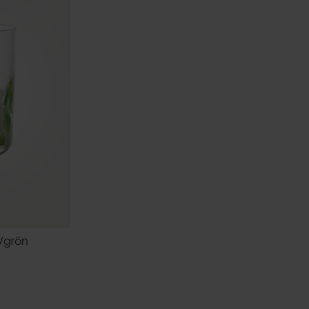
r/grön