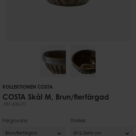
KOLLEKTIONEN COSTA
COSTA Skål M, Brun/flerfärgad
081-636-01
Färgnyans:
Storlek:
expand_more
expand_more
Brun/flerfärgad
Ø12.5xH6 cm