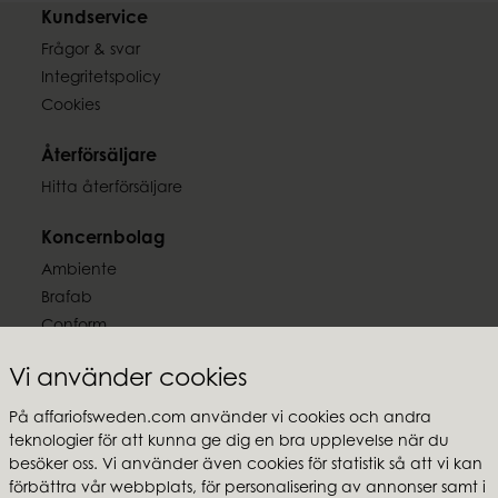
Kundservice
Frågor & svar
Integritetspolicy
Cookies
Återförsäljare
Hitta återförsäljare
Koncernbolag
Ambiente
Brafab
Conform
Furninova
Vi använder cookies
MTI
På affariofsweden.com använder vi cookies och andra
Följ oss
teknologier för att kunna ge dig en bra upplevelse när du
besöker oss. Vi använder även cookies för statistik så att vi kan
förbättra vår webbplats, för personalisering av annonser samt i