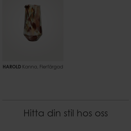
Material
0,33 kg
Stengods
EAN-kod
7332793198439
HAROLD
Kanna, Flerfärgad
Hitta din stil hos oss