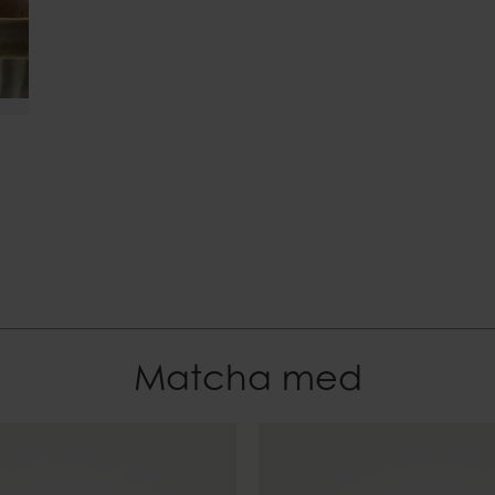
Stengods
EAN-kod
7332793198262
Matcha med