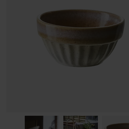
Påsar