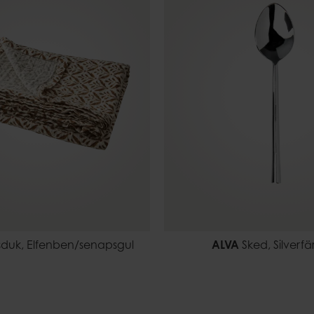
duk, Elfenben/senapsgul
ALVA
Sked, Silverf