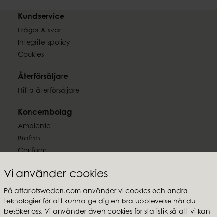
Kundservice
Frågor & svar
Integritetspolicy
Cookies
Återförsäljare
Hitta återförsäljare
Koncernbolag
Ambiente
Brafab
Conform
Furninova
Vi använder cookies
MTI
På affariofsweden.com använder vi cookies och andra
Följ oss
teknologier för att kunna ge dig en bra upplevelse när du
besöker oss. Vi använder även cookies för statistik så att vi kan