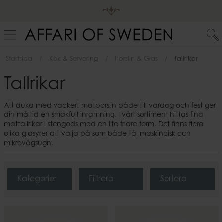
Startsida
Kök & Servering
Porslin & Glas
Tallrikar
Tallrikar
Att duka med vackert matporslin både till vardag och fest ger
din måltid en smakfull inramning. I vårt sortiment hittas fina
mattallrikar i stengods med en lite friare form. Det finns flera
olika glasyrer att välja på som både tål maskindisk och
mikrovågsugn.
Kategorier
Filtrera
Sortera