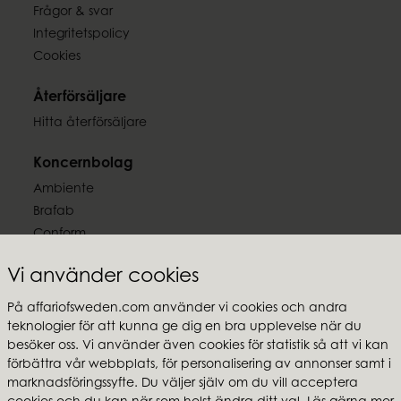
Material
2,00 kg
Frågor & svar
Stengods
Integritetspolicy
Cookies
EAN-kod
7332793195179
Återförsäljare
Hitta återförsäljare
Koncernbolag
Ambiente
Brafab
Conform
Furninova
Vi använder cookies
MTI
På affariofsweden.com använder vi cookies och andra
Följ oss
teknologier för att kunna ge dig en bra upplevelse när du
besöker oss. Vi använder även cookies för statistik så att vi kan
förbättra vår webbplats, för personalisering av annonser samt i
marknadsföringssyfte. Du väljer själv om du vill acceptera