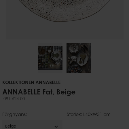
KOLLEKTIONEN ANNABELLE
ANNABELLE Fat, Beige
081-624-00
Färgnyans:
Storlek: L40xW31 cm
expand_more
Beige