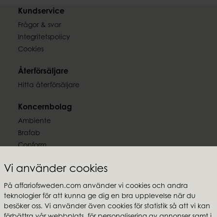
Kundservice
Frågor & svar
Integritetspolicy
Cookies
Återförsäljare
Hitta återförsäljare
Koncernbolag
Ambiente
Brafab
Conform
Furninova
Vi använder cookies
MTI
På affariofsweden.com använder vi cookies och andra
Följ oss
teknologier för att kunna ge dig en bra upplevelse när du
besöker oss. Vi använder även cookies för statistik så att vi kan