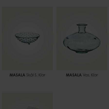
11 cm
EAN-kod
7332793185491
Vikt
2,05 kg
MASALA
Skål S, Klar
MASALA
Vas, Klar