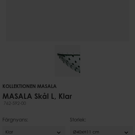
KOLLEKTIONEN MASALA
MASALA Skål L, Klar
762-592-00
Färgnyans:
Storlek:
expand_more
expand_more
Klar
Ø40xH11 cm