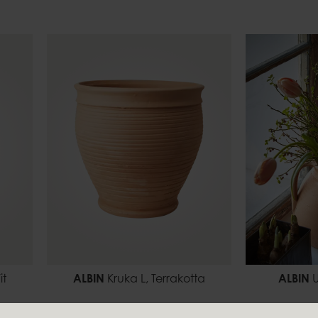
it
ALBIN
Kruka L, Terrakotta
ALBIN
U