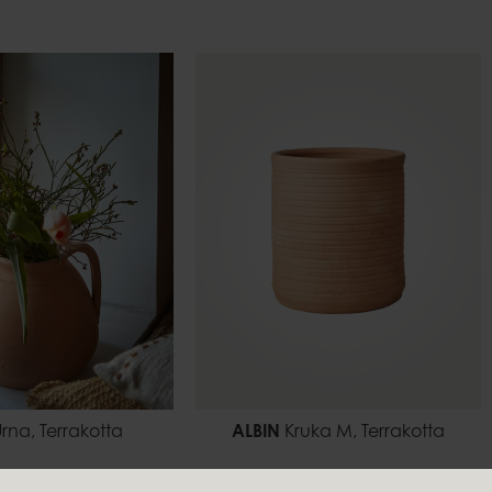
rna, Terrakotta
ALBIN
Kruka M, Terrakotta