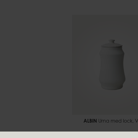
ALBIN
Urna med lock, V