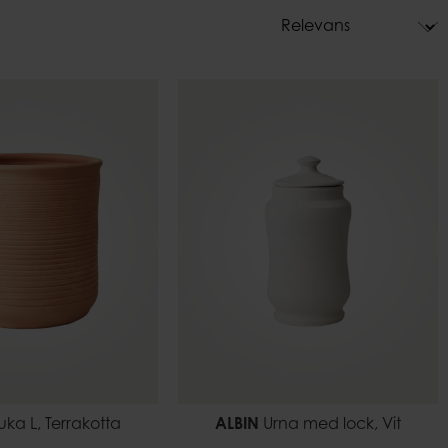
Krukhållare
Dekoration
are
uka L, Terrakotta
ALBIN
Urna med lock, Vit