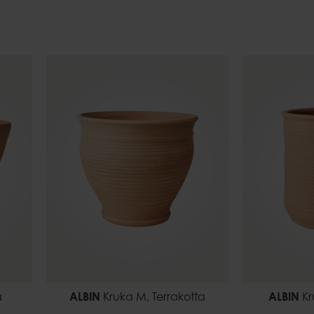
Ljusfat
Eldkorgar
Uteljushåll
a
ALBIN
Kruka M, Terrakotta
ALBIN
Kr