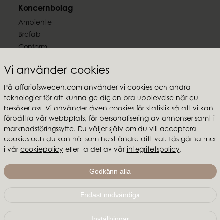
Koncernbolag
Ambiente
Brafab
Conform
Furninova
Vi använder cookies
MTI
På affariofsweden.com använder vi cookies och andra
Följ oss
teknologier för att kunna ge dig en bra upplevelse när du
besöker oss. Vi använder även cookies för statistik så att vi kan
förbättra vår webbplats, för personalisering av annonser samt i
marknadsföringssyfte. Du väljer själv om du vill acceptera
cookies och du kan när som helst ändra ditt val. Läs gärna mer
i vår
cookiepolicy
eller ta del av vår
integritetspolicy
.
Affari of Sweden
Om oss
Godkänn alla
Skapa stilen
Endast nödvändiga
Affari of Sweden | Hallarydsvägen 56A | 285 39 Markaryd
|
info@affariofsweden.com
Inställningar