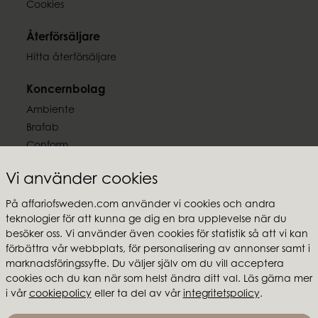
Cookies
Återförsäljare
Hitta återförsäljare
Koncernbolag
Ambiente
Brafab
Conform
Furninova
Vi använder cookies
MTI
På affariofsweden.com använder vi cookies och andra
Följ oss
teknologier för att kunna ge dig en bra upplevelse när du
besöker oss. Vi använder även cookies för statistik så att vi kan
förbättra vår webbplats, för personalisering av annonser samt i
marknadsföringssyfte. Du väljer själv om du vill acceptera
cookies och du kan när som helst ändra ditt val. Läs gärna mer
i vår
cookiepolicy
eller ta del av vår
integritetspolicy
.
Affari of Sweden
Om oss