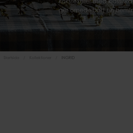
kökstextilier med klassisk
Påsar
ger omedelbart en hemtrev
Startsida
Kollektioner
INGRID