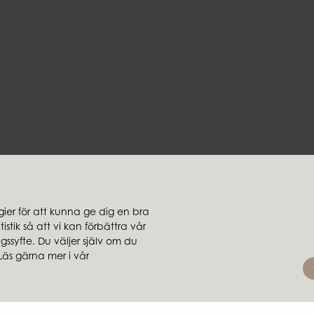
er för att kunna ge dig en bra
stik så att vi kan förbättra vår
jare
Koncernbolag
ssyfte. Du väljer själv om du
rsäljare
Ambiente
Läs gärna mer i vår
Brafab
Conform
Furninova