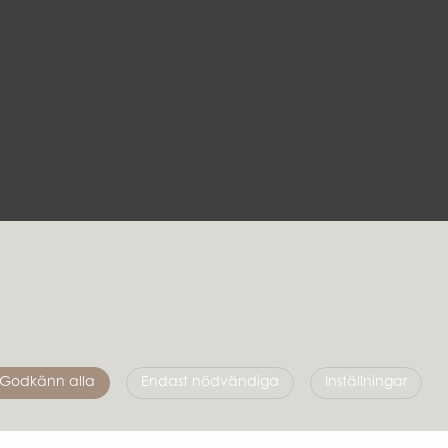
Följ oss
Godkänn alla
Endast nödvändiga
Inställningar