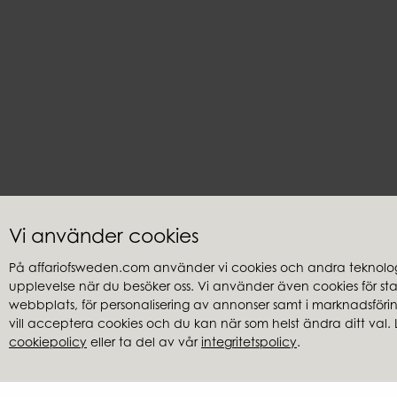
Vi använder cookies
På affariofsweden.com använder vi cookies och andra teknologi
upplevelse när du besöker oss. Vi använder även cookies för stati
Kundservice
Återförsäl
webbplats, för personalisering av annonser samt i marknadsföring
Frågor & svar
Hitta återfö
vill acceptera cookies och du kan när som helst ändra ditt val. 
cookiepolicy
eller ta del av vår
integritetspolicy
.
Integritetspolicy
Cookies