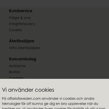
Kundservice
Frågor & svar
Integritetspolicy
Cookies
Återförsäljare
Hitta återförsäljare
Koncernbolag
Ambiente
Brafab
Conform
Furninova
Vi använder cookies
MTI
På affariofsweden.com använder vi cookies och andra
Följ oss
teknologier för att kunna ge dig en bra upplevelse när du