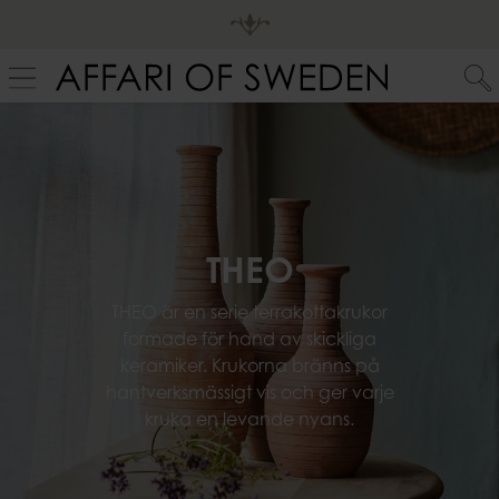
THEO
THEO är en serie terrakottakrukor
formade för hand av skickliga
keramiker. Krukorna bränns på
hantverksmässigt vis och ger varje
kruka en levande nyans.