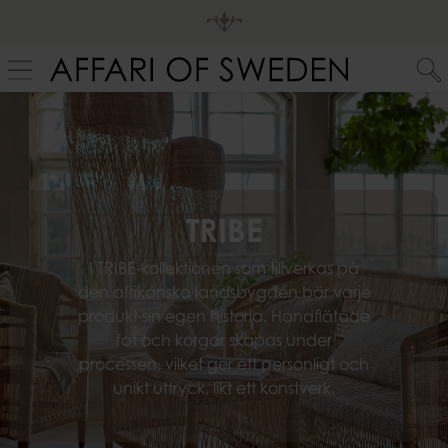
TRIBE
I TRIBE-kollektionen som tillverkas på
den afrikanska landsbygden bär varje
produkt sin egen historia. Handflätade
fat och korgar skapas under
processen, vilket ger ett personligt och
unikt uttryck, likt ett konstverk.