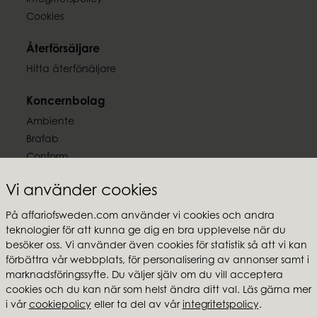
Integritetspolicy
Cookies
Återförsäljare
Hitta återförsäljare
Koncernbolag
Ambiente
Brafab
Conform
Furninova
Vi använder cookies
MTI
På affariofsweden.com använder vi cookies och andra
Följ oss
teknologier för att kunna ge dig en bra upplevelse när du
besöker oss. Vi använder även cookies för statistik så att vi kan
förbättra vår webbplats, för personalisering av annonser samt i
marknadsföringssyfte. Du väljer själv om du vill acceptera
cookies och du kan när som helst ändra ditt val. Läs gärna mer
i vår
cookiepolicy
eller ta del av vår
integritetspolicy
.
Affari of Sweden