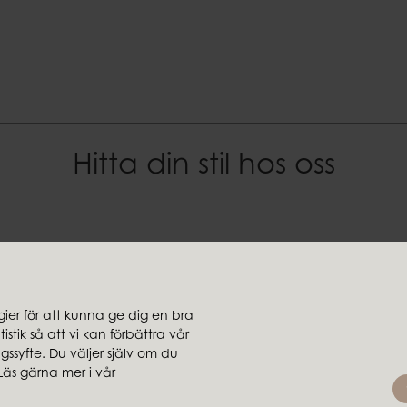
~60 h
EAN-kod
7332793039909
Hitta din stil hos oss
er för att kunna ge dig en bra
stik så att vi kan förbättra vår
jare
Koncernbolag
ssyfte. Du väljer själv om du
rsäljare
Ambiente
Läs gärna mer i vår
Brafab