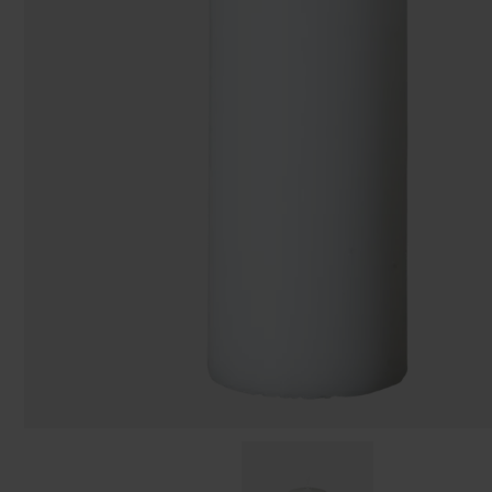
Påsar